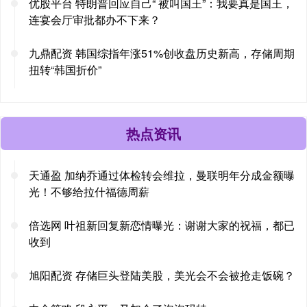
优股平台 特朗普回应自己“ 被叫国王”：我要真是国王，
连宴会厅审批都办不下来？
九鼎配资 韩国综指年涨51%创收盘历史新高，存储周期
扭转“韩国折价”
热点资讯
天通盈 加纳乔通过体检转会维拉，曼联明年分成金额曝
光！不够给拉什福德周薪
倍选网 叶祖新回复新恋情曝光：谢谢大家的祝福，都已
收到
旭阳配资 存储巨头登陆美股，美光会不会被抢走饭碗？