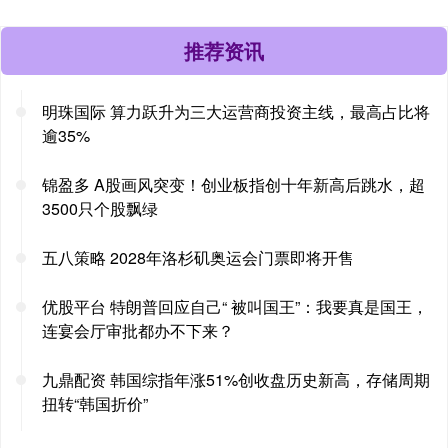
推荐资讯
明珠国际 算力跃升为三大运营商投资主线，最高占比将
逾35%
锦盈多 A股画风突变！创业板指创十年新高后跳水，超
3500只个股飘绿
五八策略 2028年洛杉矶奥运会门票即将开售
优股平台 特朗普回应自己“ 被叫国王”：我要真是国王，
连宴会厅审批都办不下来？
九鼎配资 韩国综指年涨51%创收盘历史新高，存储周期
扭转“韩国折价”