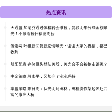
热点资讯
天通盈 加纳乔通过体检转会维拉，曼联明年分成金额曝
光！不够给拉什福德周薪
倍选网 叶祖新回复新恋情曝光：谢谢大家的祝福，都已
收到
旭阳配资 存储巨头登陆美股，美光会不会被抢走饭碗？
中金策略 段永平，又加仓了泡泡玛特
掌盘策略 陈日周：从光明到田林，粤桂协作架起奔赴共
富的康庄大桥