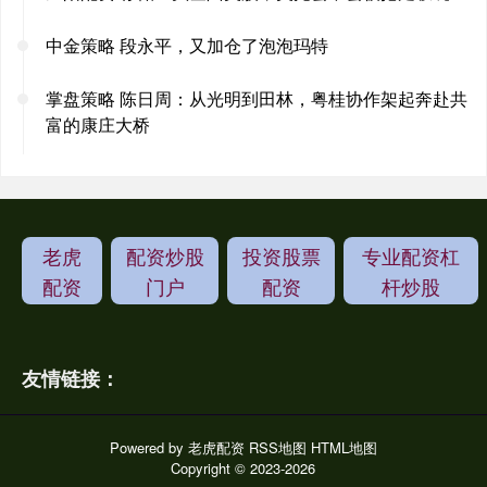
中金策略 段永平，又加仓了泡泡玛特
掌盘策略 陈日周：从光明到田林，粤桂协作架起奔赴共
富的康庄大桥
老虎
配资炒股
投资股票
专业配资杠
配资
门户
配资
杆炒股
友情链接：
Powered by
老虎配资
RSS地图
HTML地图
Copyright
© 2023-2026