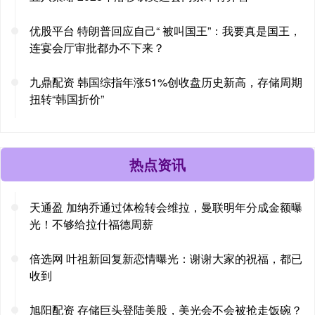
优股平台 特朗普回应自己“ 被叫国王”：我要真是国王，
连宴会厅审批都办不下来？
九鼎配资 韩国综指年涨51%创收盘历史新高，存储周期
扭转“韩国折价”
热点资讯
天通盈 加纳乔通过体检转会维拉，曼联明年分成金额曝
光！不够给拉什福德周薪
倍选网 叶祖新回复新恋情曝光：谢谢大家的祝福，都已
收到
旭阳配资 存储巨头登陆美股，美光会不会被抢走饭碗？