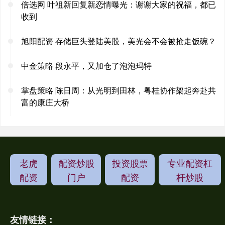
倍选网 叶祖新回复新恋情曝光：谢谢大家的祝福，都已
收到
旭阳配资 存储巨头登陆美股，美光会不会被抢走饭碗？
中金策略 段永平，又加仓了泡泡玛特
掌盘策略 陈日周：从光明到田林，粤桂协作架起奔赴共
富的康庄大桥
老虎
配资炒股
投资股票
专业配资杠
配资
门户
配资
杆炒股
友情链接：