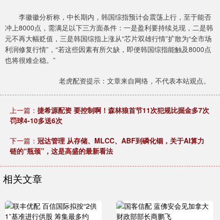
李徽徽分析称，中长期内，韩国综指预计会震荡上行，至于能否
冲上8000点，需满足以下三方面条件：一是盈利要持续兑现，二是韩
元不再大幅贬值，三是韩国综指上涨从“芯片双雄行情”扩散为“全市场
利润修复行情”，“若这些因素有所欠缺，即便韩国综指能触及8000点
也将很难企稳。”
老虎配资提示：文章来自网络，不代表本站观点。
上一篇：
捷希源配资 要控制啊！森林狼首节11次犯规比掘金多7次
罚球4-10多送6次
下一篇：
冠达管理 从存储、MLCC、ABF到磷化铟，关于AI算力
链的“瓶颈”，这是高盛的最新看法
相关文章