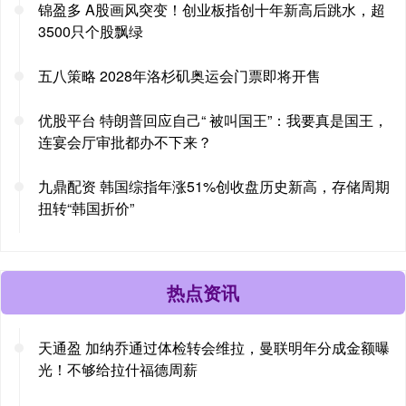
锦盈多 A股画风突变！创业板指创十年新高后跳水，超
3500只个股飘绿
五八策略 2028年洛杉矶奥运会门票即将开售
优股平台 特朗普回应自己“ 被叫国王”：我要真是国王，
连宴会厅审批都办不下来？
九鼎配资 韩国综指年涨51%创收盘历史新高，存储周期
扭转“韩国折价”
热点资讯
天通盈 加纳乔通过体检转会维拉，曼联明年分成金额曝
光！不够给拉什福德周薪