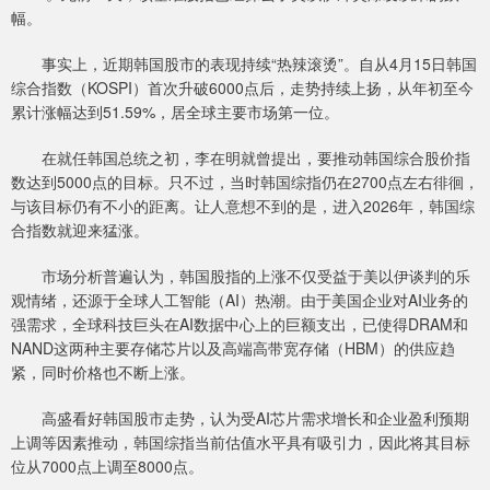
幅。
事实上，近期韩国股市的表现持续“热辣滚烫”。自从4月15日韩国
综合指数（KOSPI）首次升破6000点后，走势持续上扬，从年初至今
累计涨幅达到51.59%，居全球主要市场第一位。
在就任韩国总统之初，李在明就曾提出，要推动韩国综合股价指
数达到5000点的目标。只不过，当时韩国综指仍在2700点左右徘徊，
与该目标仍有不小的距离。让人意想不到的是，进入2026年，韩国综
合指数就迎来猛涨。
市场分析普遍认为，韩国股指的上涨不仅受益于美以伊谈判的乐
观情绪，还源于全球人工智能（AI）热潮。由于美国企业对AI业务的
强需求，全球科技巨头在AI数据中心上的巨额支出，已使得DRAM和
NAND这两种主要存储芯片以及高端高带宽存储（HBM）的供应趋
紧，同时价格也不断上涨。
高盛看好韩国股市走势，认为受AI芯片需求增长和企业盈利预期
上调等因素推动，韩国综指当前估值水平具有吸引力，因此将其目标
位从7000点上调至8000点。