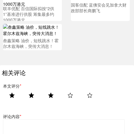
国客信配 蓝佛安会见加拿大财
联丰优配 百信国际拟按“2供
政部部长商鹏飞
1”基准进行供股 筹集最多约
1000万港元
叁鑫策略 油价，短线跳水！霍
尔木兹海峡，突传大消息！
相关评论
本文评分
*
评论内容
*