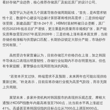
看好存储产业趋势，核心推荐存储原厂及贴近原厂的设计公司。
项昊宇认为还有几个因素导致存储周期延续，“首先，是AI需求韧
性十足，数据中心建设与边缘计算部署将维持高需求；二是供给端扩
张受限，新建晶圆厂需18-24个月，HBM封装材料被日企垄断，原厂
经历2023年低谷后扩产谨慎，更注重盈利质量而非规模扩张，新产能
实质释放需至2027年底至2028年；三是价格上涨有基本面支撑，当前
存储价格涨幅与供需缺口匹配，长期协议锁定大部分产能，市场炒作
空间有限。”
虽然受访专家普遍认为，目前存储芯片价格仍在上涨，加之韩国
半导体出口表现出明显韧性，存储行业短期内不存在明显泡沫。但也
有专家提醒，要警惕会出现局部泡沫的风险。
“若资本开支过快、终端需求不及预期，未来两年也可能出现供给
重新过剩。”朴龙表示，目前应将存储行业视为高景气阶段，而非无限
上升周期。
展望未来，多家外资机构对韩国股市的表现持乐观态度。摩根大
通预计KOSPI指数年内最高将涨至7500点，比当前水平再上涨超过
41%。高盛甚至将韩国综指的目标点位从7000点上调至8000点。