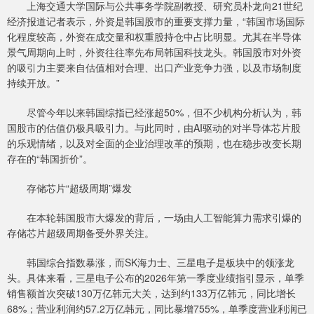
上海交通大学国际与公共事务学院副教授、研究员朴龙向21世纪
经济报道记者表示，外资是韩国股市的重要支撑力量，“韩国市场国际
化程度较高，外资在成交量和权重股持仓中占比明显。尤其在半导体
景气周期向上时，外资往往率先布局韩国科技龙头。韩国股市对外资
的吸引力主要来自估值相对合理、出口产业竞争力强，以及市场制度
持续开放。”
尽管今年以来韩国综指已经涨超50%，但不少机构分析认为，韩
国股市的估值仍极具吸引力。与此同时，由AI驱动的对半导体芯片股
的乐观情绪，以及对全面的企业治理改革的预期，也在稳步改变长期
存在的“韩国折价”。
存储芯片“超级周期”爆发
在本轮韩国股市大爆发的背后，一场由人工智能算力需求引爆的
存储芯片超级周期备受外界关注。
韩国综合指数暴涨，而SK海力士、三星电子是板块中的领涨龙
头。具体来看，三星电子公布的2026年第一季度业绩指引显示，单季
销售额首次突破130万亿韩元大关，达到约133万亿韩元，同比增长
68%；营业利润约57.2万亿韩元，同比暴增755%，单季度营业利润已