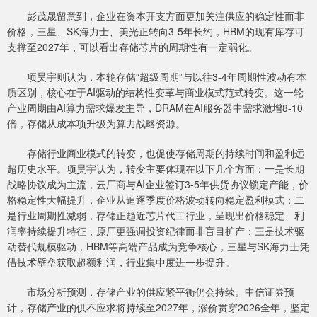
彭茂晟留意到，企业在资本开支方面更加关注供应的稳定性而非
价格，三星、SK海力士、美光正转向3-5年长约，HBM的现有库存可
支撑至2027年，可以看出存储芯片的周期性有一定弱化。
项昊宇则认为，本轮存储“超级周期”与以往3-4年周期性波动有本
质区别，核心在于AI驱动的结构性变革与商业模式范式转变。这一轮
产业周期由AI算力需求爆发主导，DRAM在AI服务器中需求激增8-10
倍，存储从成本项升级为算力战略资源。
存储行业商业模式的转变，也促使存储周期的持续时间和盈利远
超历史水平。项昊宇认为，转变主要体现在以下几个方面：一是长期
战略协议成为主流，云厂商与AI企业签订3-5年供货协议锁定产能，价
格稳定性大幅提升，企业从追逐季度价格波动转向稳定盈利模式；二
是行业周期性减弱，存储正趋近芯片代工行业，呈现出价格稳定、利
润率持续提升特征，原厂更强调投资纪律而非盲目扩产；三是技术驱
动替代规模驱动，HBM等高端产品成为竞争核心，三星与SK海力士凭
借技术壁垒获取超额利润，行业集中度进一步提升。
市场分析预测，存储产业的供应紧平衡仍会持续。中信证券预
计，存储产业的供不应求将持续至2027年，涨价贯穿2026全年，坚定