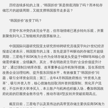
历经连续多轮的上涨，“韩国折价”算是彻底消除了吗？而本轮存
储芯片的超级周期，又能支撑韩国股市走多远？
“韩国折价”改变了吗？
尽管中东冲突仍未完全平息，但市场情绪已逐步转向乐观，并重
新聚焦到与人工智能相关的股票板块上。
中国国际问题研究院亚太研究所特聘研究员项昊宇向21世纪经济
报道记者表示，韩国股市的上涨，首先是源于AI驱动的存储芯片超级
周期，三星电子和SK海力士作为全球存储龙头受益于HBM等AI核心存
储需求爆发，业绩飙升。其次，李在明政府主导的“企业价值提升计
划”，通过强制注销库存股、改革董事会运作机制等措施，旨在系统性
改善企业治理结构、提升股东回报水平，有效修复了“韩国折价”问
题，吸引全球资金回流；第三，去年4月韩国政府推出 “外资准入改
革”，吸引外资入市，核心措施包括取消外资持股限制、简化开户流
程，不仅外资大举净买入，本土散户与机构也积极入场，叠加韩国政
府此前的巨额资金救市信号，推动市场V型反转并突破前期高点。
截至目前，三星电子以及英伟达的高带宽存储主要供应商SK海力