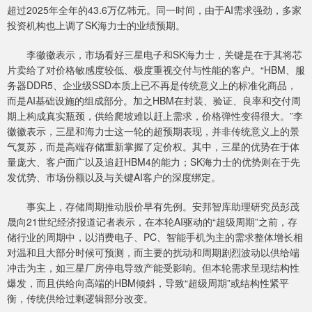
超过2025年全年的43.6万亿韩元。同一时间，由于AI需求强劲，多家
投资机构也上调了SK海力士的业绩预期。
李徽徽表示，市场看好三星电子和SK海力士，关键是在于其将芯
片卖给了对价格敏感度较低、极度重视交付与性能的客户。“HBM、服
务器DDR5、企业级SSD本质上已不再是传统意义上的标准化商品，
而是AI基础设施的组成部分。加之HBM在封装、验证、良率和交付周
期上构成真实瓶颈，供给爬坡难以赶上需求，价格弹性变得很大。”李
徽徽表示，三星和海力士这一轮的超预期表现，并非传统意义上的景
气复苏，而是高端存储重新掌握了定价权。其中，三星的优势在于体
量庞大、客户面广以及追赶HBM4的能力；SK海力士的优势则在于先
发优势、市场份额以及与关键AI客户的深度绑定。
事实上，存储周期推动股价早有先例。安邦智库助理研究员彭茂
晟向21世纪经济报道记者表示，在本轮AI驱动的“超级周期”之前，存
储行业的周期中，以消费电子、PC、智能手机为主的需求整体增长相
对温和且大部分时候可预测，而主要的扰动和周期剧烈波动以供给端
冲击为主，如三星厂房停电导致产能受影响。但本轮需求呈现结构性
爆发，而且供给向高端的HBM倾斜，导致“超级周期”或结构性紧平
衡，传统供给过剩逻辑部分改变。